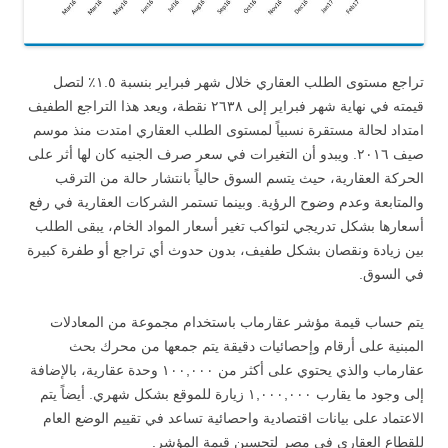
تراجع مستوى الطلب العقاري خلال شهر فبراير بنسبة ١.٥٪ لتصل
قيمته في نهاية شهر فبراير إلى ٢٦٣٨ نقطة، ويعد هذا التراجع الطفيف
امتداد لحالة مستقرة نسبياً لمستوى الطلب العقاري امتدت منذ موسم
صيف ٢٠١٦. ويبدو أن التغيرات في سعر صرف الجنيه كان لها أثر على
الحركة العقارية، حيث يتسم السوق حالياً بانتشار حالة من الترقب
والمتابعة وعدم وضوح الرؤية. وبينما تستمر الشركات العقارية في رفع
أسعارها بشكل تدريجي لتواكب تغير أسعار المواد الخام، يبقى الطلب
بين زيادة ونقصان بشكل طفيف، بدون حدوث أي تراجع أو طفرة كبيرة
في السوق.
يتم حساب قيمة مؤشر عقارماب باستخدام مجموعة من المعادلات
المبنية على أرقام وإحصائيات دقيقة يتم جمعها من محرك بحث
عقارماب والذي يحتوي على أكثر من ١٠٠,٠٠٠ وحدة عقارية، بالإضافة
إلى وجود ما يقارب ١,٠٠٠,٠٠٠ زيارة للموقع بشكل شهري. أيضاً يتم
الاعتماد على بيانات اقتصادية واحصائية تساعد في تقييم الوضع العام
للقطاع العقاري في مصر لتحسين قيمة المؤشر.