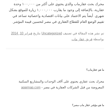
محرك بحث عقارماب والذي يحتوي على أكثر من ١٠٠,٠٠٠ وحدة
عقارية، بالإضافة إلى وجود ما يقارب ١,٠٠٠,٠٠٠ زيارة للموقع بشكل
شهري. أيضاً يتم الاعتماد على بيانات اقتصادية واحصائية تساعد في
تقييم الوضع العام للقطاع العقاري في مصر لتحسين قيمة المؤشر.
تم نشر هذه المقالة في تصنيف
Uncategorized
بتاريخ
فبراير 10, 2014
بواسطة
فريق عقار ماب
.
ما هو عقارماب؟
محرك بحث عقاري يحتوي على آلاف الوحدات والمشاريع السكنية
المعروضة من قبل الشركات العقارية في مصر -
aqarmap.com
ما هو مؤشر عقار ماب مصر؟