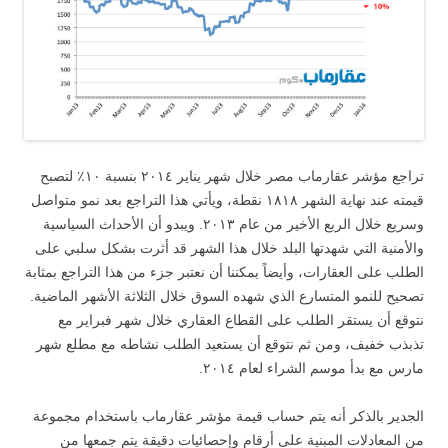
تراجع مؤشر عقارماب مصر خلال شهر يناير ٢٠١٤ بنسبة ١٠٪ لتصبح
قيمته عند نهاية الشهر ١٨١٨ نقطة، ويأتي هذا التراجع بعد نمو متواصل
وسريع خلال الربع الأخير من عام ٢٠١٣. ويبدو أن الأحداث السياسية
والأمنية التي شهدتها البلد خلال هذا الشهر قد أثرت بشكل سلبي على
الطلب على العقارات، وأيضاً يمكننا أن نعتبر جزء من هذا التراجع بمثابة
تصحيح للنمو المتسارع الذي شهده السوق خلال الثلاثة الأشهر الماضية.
نتوقع أن يستقر الطلب على القطاع العقاري خلال شهر فبراير مع
تذبذب خفيف، ومن ثم نتوقع أن يستعيد الطلب نشاطه مع مطلع شهر
مارس مع بدأ موسم الشراء لعام ٢٠١٤.
الجدير بالذكر أنه يتم حساب قيمة مؤشر عقارماب باستخدام مجموعة
من المعادلات المبنية على أرقام وإحصائيات دقيقة يتم جمعها من