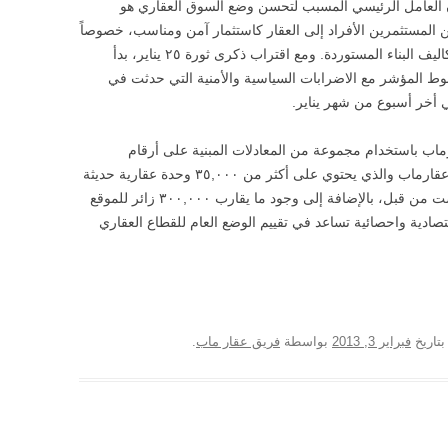
ون العامل الرئيسي المسبب لتحسن وضع السوق العقاري هو
 المستثمرين الأفراد إلى العقار كاستثمار آمن ومناسب، خصوصاً
مع بدء ارتفاع أسعار العقارات بسبب ارتفاع تكاليف البناء المستوردة. ومع اقتراب ذكرى ثورة ٢٥ يناير، بدأ
ط المؤشر مع الاضرابات السياسية والأمنية التي حدثت في
 أخر أسبوع من شهر يناير.
ماب باستخدام مجموعة من المعادلات المبنية على أرقام
وإحصائيات دقيقة يتم جمعها من محرك بحث عقارماب والذي يحتوي على أكثر من ٣٥,٠٠٠ وحدة عقارية حديثة
العرض، وأكثر من ٧٠,٠٠٠ وحدة عقارية عرضت من قبل، بالإضافة إلى وجود ما يقارب ٣٠٠,٠٠٠ زائر للموقع
تصادية واحصائية تساعد في تقييم الوضع العام للقطاع العقاري
تاريخ
فبراير 3, 2013
بواسطة
فريق عقار ماب
.