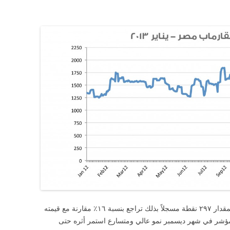
تراجع مؤشر عقارماب مصر خلال شهر يناير بمقدار ٢٩٧ نقطة مسجلاً بذلك تراجع بنسبة ١٦٪ مقارنة مع قيمته
٢. هذا وقد حقق المؤشر في شهر ديسمبر نمو عالي ومتسارع استمر أثره حتى