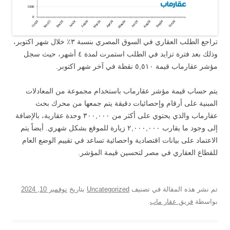
تراجع الطلب العقاري في السوق المصري بنسبة ٣٪ خلال شهر اكتوبر،
وذلك بعد فترة تزايد في الطلب استمرت لمدة ٤ أشهر، حيث سجل
مؤشر عقارماب قيمة ٥,٥١٠ نقطة في آخر شهر اكتوبر.
يتم حساب قيمة مؤشر عقارماب باستخدام مجموعة من المعادلات
المبنية على أرقام وإحصائيات دقيقة يتم جمعها من محرك بحث
عقارماب والذي يحتوي على أكثر من ٣٠٠,٠٠٠ وحدة عقارية، بالإضافة
إلى وجود ما يقارب ٢,٠٠٠,٠٠٠ زيارة للموقع بشكل شهري. أيضاً يتم
الاعتماد على بيانات اقتصادية واحصائية تساعد في تقييم الوضع العام
للقطاع العقاري في مصر لتحسين قيمة المؤشر.
تم نشر هذه المقالة في تصنيف
Uncategorized
بتاريخ
نوفمبر 10, 2024
بواسطة
فريق عقار ماب
.