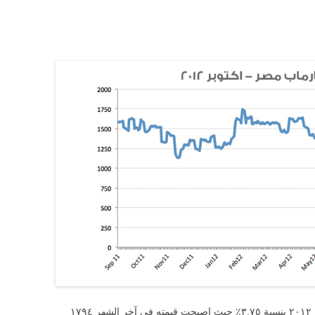
تراجع مؤشر عقارماب مصر خلال شهر اكتوبر ٢٠١٢ بنسبة ٣.٧٥٪ حيث اصبحت قيمته في آخر الشهر ١٧٩٤