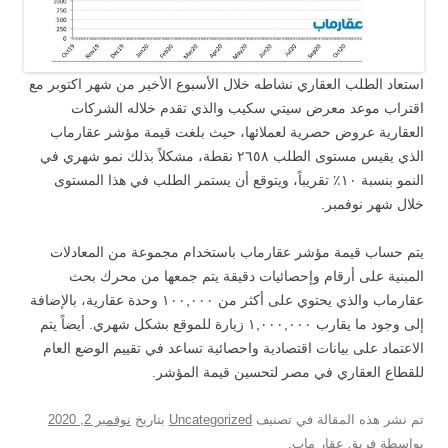
استعاد الطلب العقاري نشاطه خلال الأسبوع الأخير من شهر اكتوبر مع
اقتراب موعد معرض سيتي سكيب والذي تقدم خلاله الشركات
العقارية عروض حصرية لعملائها، حيث بلغت قيمة مؤشر عقارماب
الذي يقيس مستوى الطلب ٢٦٥٨ نقطة، مشكلاً بذلك نمو شهري في
النمو بنسبة ١٠٪ تقريباً، ويتوقع أن يستمر الطلب في هذا المستوى
خلال شهر نوفمبر.
يتم حساب قيمة مؤشر عقارماب باستخدام مجموعة من المعادلات
المبنية على أرقام وإحصائيات دقيقة يتم جمعها من محرك بحث
عقارماب والذي يحتوي على أكثر من ١٠٠,٠٠٠ وحدة عقارية، بالإضافة
إلى وجود ما يقارب ١,٠٠٠,٠٠٠ زيارة للموقع بشكل شهري. أيضاً يتم
الاعتماد على بيانات اقتصادية واحصائية تساعد في تقييم الوضع العام
للقطاع العقاري في مصر لتحسين قيمة المؤشر.
تم نشر هذه المقالة في تصنيف
Uncategorized
بتاريخ
نوفمبر 2, 2020
بواسطة
فريق عقار ماب
.