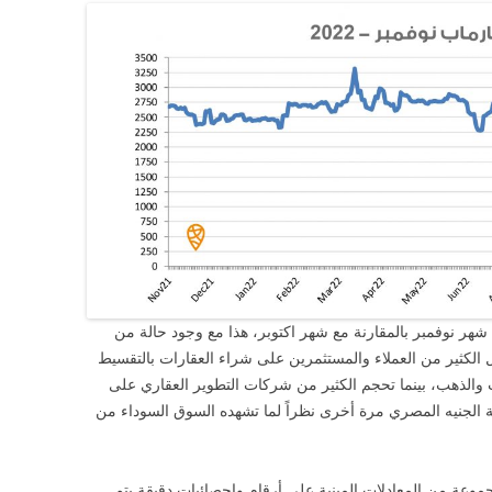
قارماب نمو بنسبة ٢.٤٣٪ خلال شهر نوفمبر بالمقارنة مع شهر اكتوبر، هذا مع وجود حالة من
الكثير من العملاء والمستثمرين على شراء العقارات بالتقسيط
والذهب، بينما تحجم الكثير من شركات التطوير العقاري على
ة الجنيه المصري مرة أخرى نظراً لما تشهده السوق السوداء من
عة من المعادلات المبنية على أرقام وإحصائيات دقيقة يتم