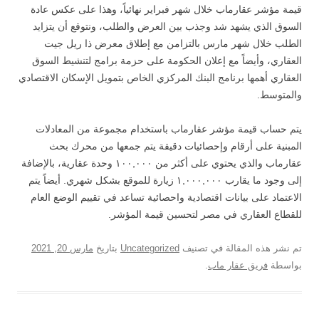
قيمة مؤشر عقارماب خلال شهر فبراير نهائياً، وهذا على عكس عادة
السوق الذي يشهد شد وجذب بين العرض والطلب، ونتوقع أن يتزايد
الطلب خلال شهر مارس بالتزامن مع إطلاق معرض ذا ريل جيت
العقاري، وأيضاً مع إعلان الحكومة على حزمة برامج لتنشيط السوق
العقاري أهمها برنامج البنك المركزي الخاص بتمويل الإسكان الاقتصادي
والمتوسط.
يتم حساب قيمة مؤشر عقارماب باستخدام مجموعة من المعادلات
المبنية على أرقام وإحصائيات دقيقة يتم جمعها من محرك بحث
عقارماب والذي يحتوي على أكثر من ١٠٠,٠٠٠ وحدة عقارية، بالإضافة
إلى وجود ما يقارب ١,٠٠٠,٠٠٠ زيارة للموقع بشكل شهري. أيضاً يتم
الاعتماد على بيانات اقتصادية واحصائية تساعد في تقييم الوضع العام
للقطاع العقاري في مصر لتحسين قيمة المؤشر.
تم نشر هذه المقالة في تصنيف
Uncategorized
بتاريخ
مارس 20, 2021
بواسطة
فريق عقار ماب
.