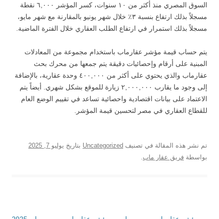
السوق المصري منذ أكثر من ١٠ سنوات، كسر المؤشر ٦,٠٠٠ نقطة
مسجلاً بذلك ارتفاع بنسبة ٣٪ خلال شهر يونيو بالمقارنة مع شهر مايو،
مسجلاً بذلك استمرار في ارتفاع الطلب العقاري خلال الفترة الماضية.
يتم حساب قيمة مؤشر عقارماب باستخدام مجموعة من المعادلات
المبنية على أرقام وإحصائيات دقيقة يتم جمعها من محرك بحث
عقارماب والذي يحتوي على أكثر من ٤٠٠,٠٠٠ وحدة عقارية، بالإضافة
إلى وجود ما يقارب ٢,٠٠٠,٠٠٠ زيارة للموقع بشكل شهري. أيضاً يتم
الاعتماد على بيانات اقتصادية واحصائية تساعد في تقييم الوضع العام
للقطاع العقاري في مصر لتحسين قيمة المؤشر.
تم نشر هذه المقالة في تصنيف
Uncategorized
بتاريخ
يوليو 7, 2025
بواسطة
فريق عقار ماب
.
→
تصفّح
مؤشر عقارماب مصر – مايو
مؤشر عقارماب مصر – يوليو 2025