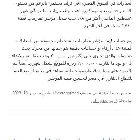
العقارات في السوق المصري في تزايد مستمر، بالرغم من مستوى
الأسعار قد أرتفع بنسبة كبيرة. فقط بلغت زيادة الطلب في شهر
أغسطس الماضي أكثر من ٨٪، حيث سجل مؤشر عقارماب قيمة
٣,٩٤٠ نقطة في آخر الشهر.
يتم حساب قيمة مؤشر عقارماب باستخدام مجموعة من المعادلات
المبنية على أرقام وإحصائيات دقيقة يتم جمعها من محرك بحث
عقارماب والذي يحتوي على أكثر من ٣٠٠,٠٠٠ وحدة عقارية، بالإضافة
إلى وجود ما يقارب ٢,٠٠٠,٠٠٠ زيارة للموقع بشكل شهري. أيضاً يتم
الاعتماد على بيانات اقتصادية واحصائية تساعد في تقييم الوضع العام
للقطاع العقاري في مصر لتحسين قيمة المؤشر.
تم نشر هذه المقالة في تصنيف
Uncategorized
بتاريخ
سبتمبر 18, 2023
بواسطة
فريق عقار ماب
.
→
تصفّح
مؤشر عقارماب مصر – يوليو
مؤشر عقارماب مصر – سبتمبر