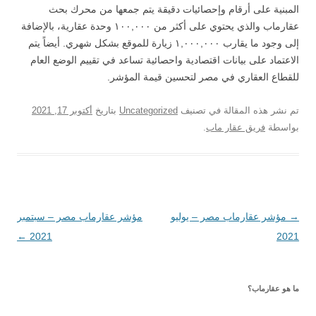
المبنية على أرقام وإحصائيات دقيقة يتم جمعها من محرك بحث
عقارماب والذي يحتوي على أكثر من ١٠٠,٠٠٠ وحدة عقارية، بالإضافة
إلى وجود ما يقارب ١,٠٠٠,٠٠٠ زيارة للموقع بشكل شهري. أيضاً يتم
الاعتماد على بيانات اقتصادية واحصائية تساعد في تقييم الوضع العام
للقطاع العقاري في مصر لتحسين قيمة المؤشر.
تم نشر هذه المقالة في تصنيف
Uncategorized
بتاريخ
أكتوبر 17, 2021
بواسطة
فريق عقار ماب
.
→
تصفّح
مؤشر عقارماب مصر – يوليو
مؤشر عقارماب مصر – سبتمبر
2021
المقالات
2021
←
ما هو عقارماب؟