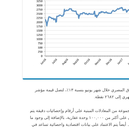
ارتفع الطلب على العقارات السكنية في السوق المصري خلال شهر يونيو بنسبة ١٣٪، لتصل قيمة مؤشر
٢٦٨ نقطة.
عة من المعادلات المبنية على أرقام وإحصائيات دقيقة يتم
جمعها من محرك بحث عقارماب والذي يحتوي على أكثر من ١٠٠,٠٠٠ وحدة عقارية، بالإضافة إلى وجود ما
شكل شهري. أيضاً يتم الاعتماد على بيانات اقتصادية واحصائية تساعد في