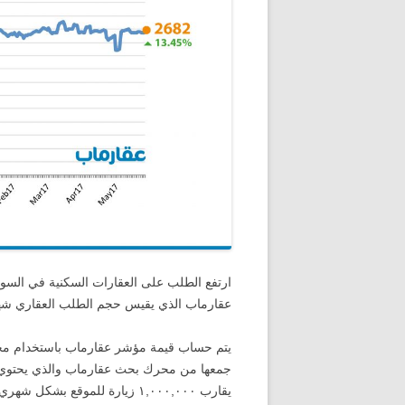
عقارماب الذي يقيس حجم الطلب العقاري شهري إلى ٢
يتم حساب قيمة مؤشر عقارماب باستخدام مجمو
يقارب ١,٠٠٠,٠٠٠ زيارة للموقع ب