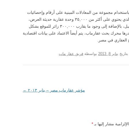
استخدام مجموعة من المعادلات المبنية على أرقام وإحصائيات
دقيقة يتم جمعها من محرك بحث عقارماب والذي يحتوي على أكثر من ٣٥,٠٠٠ وحدة عقارية حديثة العرض،
وأكثر من ٧٠,٠٠٠ وحدة عقارية عرضت من قبل، بالإضافة إلى وجود ما يقارب ٣٠٠,٠٠٠ زائر للموقع بشكل
رها محرك بحث عقارماب، يتم أيضاً الاعتماد على بيانات اقتصادية
ع العقاري في مصر.
تاريخ
يناير 8, 2013
بواسطة
فريق عقار ماب
.
مؤشر عقارماب مصر – يناير ٢٠١٣
←
لإلزامية مشار إليها بـ
*