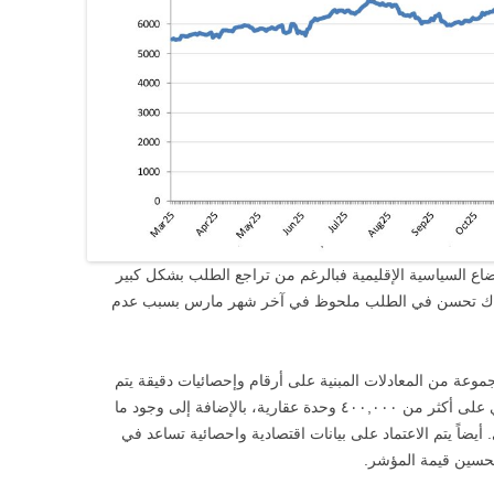
ع السياسية الإقليمية فبالرغم من تراجع الطلب بشكل كبير
نسبة تجاوزة ٧٪ إلى أن هناك تحسن في الطلب ملحوظ في آخر شهر مارس بسبب عدم
عة من المعادلات المبنية على أرقام وإحصائيات دقيقة يتم
جمعها من محرك بحث عقارماب والذي يحتوي على أكثر من ٤٠٠,٠٠٠ وحدة عقارية، بالإضافة إلى وجود ما
شكل شهري. أيضاً يتم الاعتماد على بيانات اقتصادية واحصائية تساعد في
تحسين قيمة المؤشر.