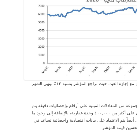
تراجع الطلب العقاري خلال شهر مايو بالتزامن مع إجازة العيد، حيث تراجع المؤشر بنسبة ١٣٪ لينهي الشهر
عة من المعادلات المبنية على أرقام وإحصائيات دقيقة يتم
جمعها من محرك بحث عقارماب والذي يحتوي على أكثر من ٤٠٠,٠٠٠ وحدة عقارية، بالإضافة إلى وجود ما
شكل شهري. أيضاً يتم الاعتماد على بيانات اقتصادية واحصائية تساعد في
تحسين قيمة المؤشر.