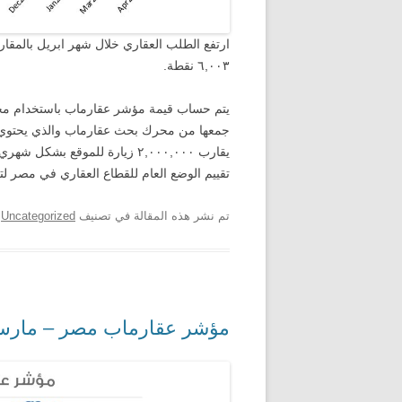
٦,٠٠٣ نقطة.
يتم حساب قيمة مؤشر عقارماب باستخدام مجمو
يقارب ٢,٠٠٠,٠٠٠ زيارة للموقع ب
تقييم الوضع العام للقطاع العقاري في مصر ل
تم نشر هذه المقالة في تصنيف
Uncategorized
ب
مؤشر عقارماب مصر – مارس 26