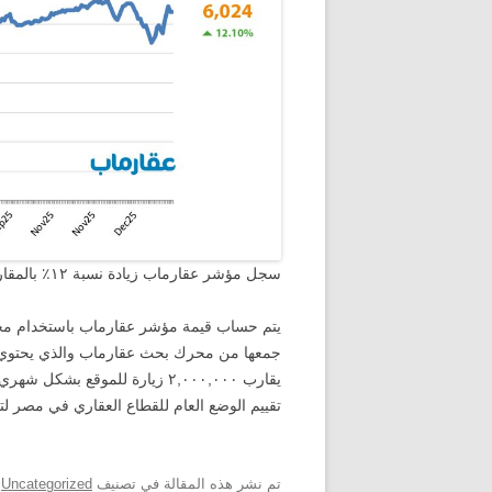
سجل مؤشر عقارماب زيادة نسبة ١٢٪ بالمقارنة مع شهر ديسمبر من العام الماضي.
يتم حساب قيمة مؤشر عقارماب باستخدام مجمو
يقارب ٢,٠٠٠,٠٠٠ زيارة للموقع ب
تقييم الوضع العام للقطاع العقاري في مصر ل
تم نشر هذه المقالة في تصنيف
Uncategorized
ب