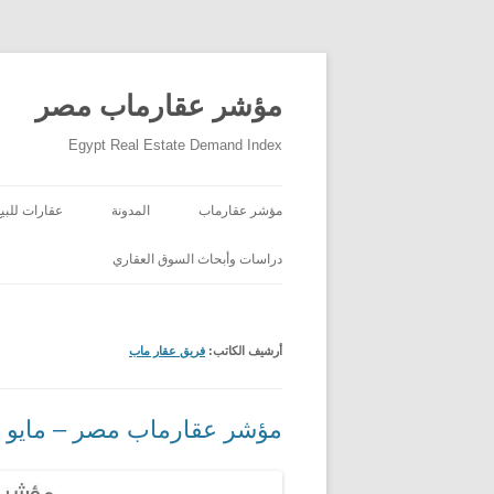
مؤشر عقارماب مصر
Egypt Real Estate Demand Index
مؤشر عقارماب
المدونة
عقارات للبيع
دراسات وأبحاث السوق العقاري
أرشيف الكاتب:
فريق عقار ماب
مؤشر عقارماب مصر – مايو 2026