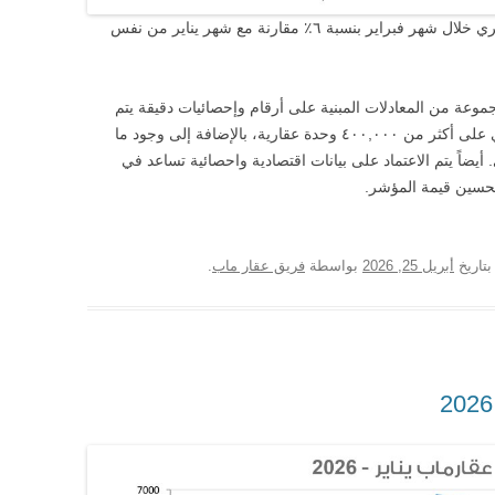
تراجع الطلب على العقارات في السوق المصري خلال شهر فبراير بنسبة ٦٪ مقارنة مع شهر يناير من نفس
عة من المعادلات المبنية على أرقام وإحصائيات دقيقة يتم
جمعها من محرك بحث عقارماب والذي يحتوي على أكثر من ٤٠٠,٠٠٠ وحدة عقارية، بالإضافة إلى وجود ما
شكل شهري. أيضاً يتم الاعتماد على بيانات اقتصادية واحصائية تساعد في
تحسين قيمة المؤشر.
تاريخ
أبريل 25, 2026
بواسطة
فريق عقار ماب
.