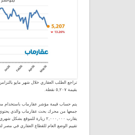
بقيمة ٥,٢٠٧ نقطة.
يتم حساب قيمة مؤشر عقارماب باستخدام مجمو
يقارب ٢,٠٠٠,٠٠٠ زيارة للموقع ب
تقييم الوضع العام للقطاع العقاري في مصر ل