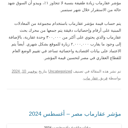
مؤشر عقارماب زيادة طفيفة بنسبة لا تتجاوز ١٪، ويبدو أن السوق شهد
حالة من الاستقرار خلال شهر سبتمبر.
يتم حساب قيمة مؤشر عقارماب باستخدام مجموعة من المعادلات
المبنية على أرقام وإحصائيات دقيقة يتم جمعها من محرك بحث
عقارماب والذي يحتوي على أكثر من ٣٠٠,٠٠٠ وحدة عقارية، بالإضافة
إلى وجود ما يقارب ٢,٠٠٠,٠٠٠ زيارة للموقع بشكل شهري. أيضاً يتم
الاعتماد على بيانات اقتصادية واحصائية تساعد في تقييم الوضع العام
للقطاع العقاري في مصر لتحسين قيمة المؤشر.
تم نشر هذه المقالة في تصنيف
Uncategorized
بتاريخ
نوفمبر 10, 2024
بواسطة
فريق عقار ماب
.
مؤشر عقارماب مصر – أغسطس 2024