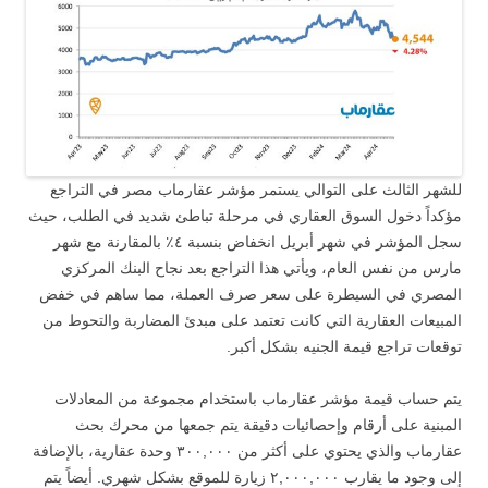
للشهر الثالث على التوالي يستمر مؤشر عقارماب مصر في التراجع
مؤكداً دخول السوق العقاري في مرحلة تباطئ شديد في الطلب، حيث
سجل المؤشر في شهر أبريل انخفاض بنسبة ٤٪ بالمقارنة مع شهر
مارس من نفس العام، ويأتي هذا التراجع بعد نجاح البنك المركزي
المصري في السيطرة على سعر صرف العملة، مما ساهم في خفض
المبيعات العقارية التي كانت تعتمد على مبدئ المضاربة والتحوط من
توقعات تراجع قيمة الجنيه بشكل أكبر.
يتم حساب قيمة مؤشر عقارماب باستخدام مجموعة من المعادلات
المبنية على أرقام وإحصائيات دقيقة يتم جمعها من محرك بحث
عقارماب والذي يحتوي على أكثر من ٣٠٠,٠٠٠ وحدة عقارية، بالإضافة
إلى وجود ما يقارب ٢,٠٠٠,٠٠٠ زيارة للموقع بشكل شهري. أيضاً يتم