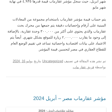
شهر أبريل، حيث سجل مؤشر عقارماب قيمة قدرها ٤,٩٣٥ في نهاية
شهر مايو.
يتم حساب قيمة مؤشر عقارماب باستخدام مجموعة من المعادلات
المبنية على أرقام وإحصائيات دقيقة يتم جمعها من محرك بحث
عقارماب والذي يحتوي على أكثر من ٣٠٠,٠٠٠ وحدة عقارية، بالإضافة
إلى وجود ما يقارب ٢,٠٠٠,٠٠٠ زيارة للموقع بشكل شهري. أيضاً يتم
الاعتماد على بيانات اقتصادية واحصائية تساعد في تقييم الوضع العام
للقطاع العقاري في مصر لتحسين قيمة المؤشر.
تم نشر هذه المقالة في تصنيف
Uncategorized
بتاريخ
يوليو 16, 2024
بواسطة
فريق عقار ماب
.
مؤشر عقارماب مصر – أبريل 2024