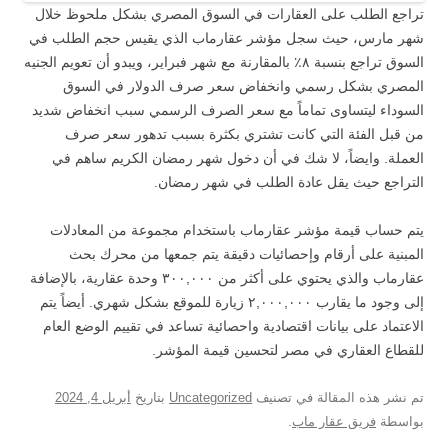
تراجع الطلب على العقارات في السوق المصري بشكل ملحوظ خلال
شهر مارس، حيث سجل مؤشر عقارماب الذي يقيس حجم الطلب في
السوق تراجع بنسبة ٨٪ بالمقارنة مع شهر فبراير، ويبدو أن تعويم الجنيه
المصري بشكل رسمي وانخفاض سعر صرف الدولار في السوق
السوداء ليتساوى تماماً مع سعر الصرف الرسمي سبب انخفاض شديد
من قبل الفئة التي كانت تشتري بكثرة بسبب تدهور سعر صرف
العملة. وايضاً، لا شك في أن دخول شهر رمضان الكريم ساهم في
التراجع حيث يقل عادة الطلب في شهر رمضان.
يتم حساب قيمة مؤشر عقارماب باستخدام مجموعة من المعادلات
المبنية على أرقام وإحصائيات دقيقة يتم جمعها من محرك بحث
عقارماب والذي يحتوي على أكثر من ٣٠٠,٠٠٠ وحدة عقارية، بالإضافة
إلى وجود ما يقارب ٢,٠٠٠,٠٠٠ زيارة للموقع بشكل شهري. أيضاً يتم
الاعتماد على بيانات اقتصادية واحصائية تساعد في تقييم الوضع العام
للقطاع العقاري في مصر لتحسين قيمة المؤشر.
تم نشر هذه المقالة في تصنيف
Uncategorized
بتاريخ
أبريل 4, 2024
بواسطة
فريق عقار ماب
.