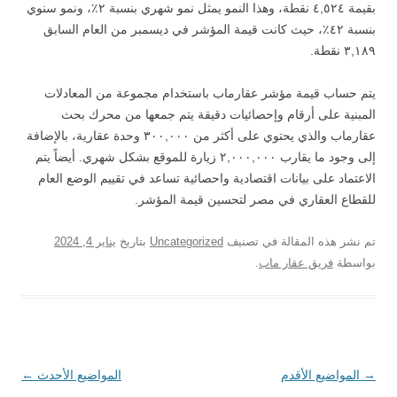
بقيمة ٤,٥٢٤ نقطة، وهذا النمو يمثل نمو شهري بنسبة ٢٪، ونمو سنوي
بنسبة ٤٢٪، حيث كانت قيمة المؤشر في ديسمبر من العام السابق
٣,١٨٩ نقطة.
يتم حساب قيمة مؤشر عقارماب باستخدام مجموعة من المعادلات
المبنية على أرقام وإحصائيات دقيقة يتم جمعها من محرك بحث
عقارماب والذي يحتوي على أكثر من ٣٠٠,٠٠٠ وحدة عقارية، بالإضافة
إلى وجود ما يقارب ٢,٠٠٠,٠٠٠ زيارة للموقع بشكل شهري. أيضاً يتم
الاعتماد على بيانات اقتصادية واحصائية تساعد في تقييم الوضع العام
للقطاع العقاري في مصر لتحسين قيمة المؤشر.
تم نشر هذه المقالة في تصنيف
Uncategorized
بتاريخ
يناير 4, 2024
بواسطة
فريق عقار ماب
.
→
تصفّح
المواضيع الأقدم
المواضيع الأحدث
←